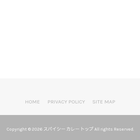
k
r
e
共
有
HOME
PRIVACY POLICY
SITE MAP
Copyright © 2026 スパイシー カレー トップ All rights Reserved.