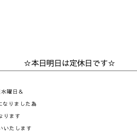
☆本日明日は定休日です☆
週水曜日＆
になりました為
なります
いいたします