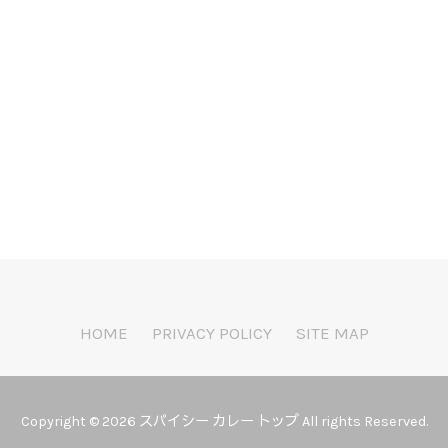
k
r
e
共
有
HOME
PRIVACY POLICY
SITE MAP
Copyright © 2026 スパイシー カレー トップ All rights Reserved.