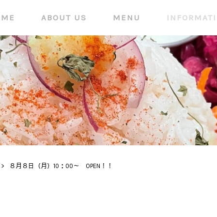
OME
ABOUT US
MENU
INFORMAT
>
８月８日（月）10：00～ OPEN！！
INFORMATION