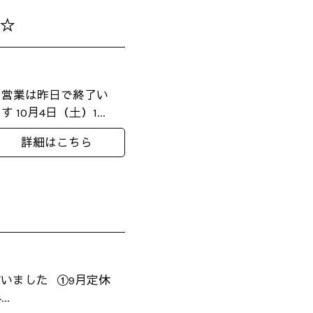
せ☆
の営業は昨日で終了い
0月4日（土）1...
詳細はこちら
いました ①9月定休
..